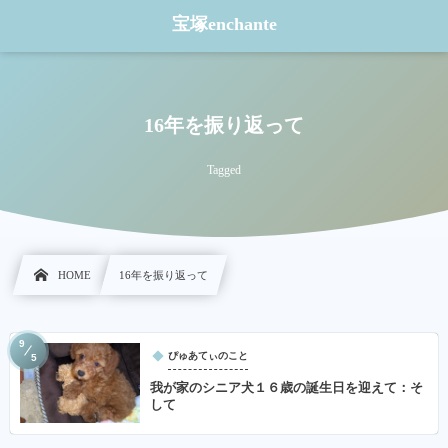
宝塚enchante
16年を振り返って
Tagged
HOME
16年を振り返って
9
ぴゅあてぃのこと
5
我が家のシニア犬１６歳の誕生日を迎えて：そ
して