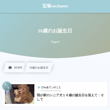
宝塚enchante
16歳のお誕生日
Tagged
HOME
16歳のお誕生日
9
ぴゅあてぃのこと
5
我が家のシニア犬１６歳の誕生日を迎えて：そ
して