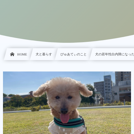
HOME
犬と暮らす
ぴゅあてぃのこと
犬の若年性白内障になっ