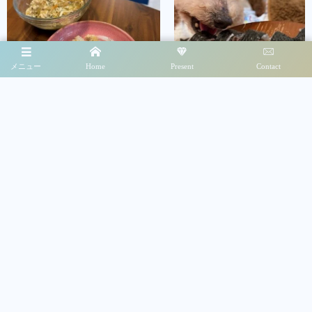
メニュー
Home
Present
Contact
ぴゅあてぃのこと
ぴゅあてぃのこと
16歳シニア犬のゴールデンウイーク
１６歳シニア犬の節分:恵方巻
犬の若年性白内障になったトイプードルのぴゅあてぃ（前編）
マンションLDK＋和室のリフォーム①（考え出してから動きだすまで）