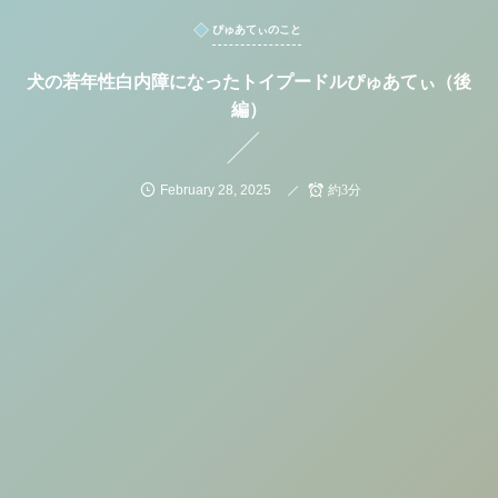
ぴゅあてぃのこと
犬の若年性白内障になったトイプードルぴゅあてぃ（後
編）
February
28
,
2025
約3分